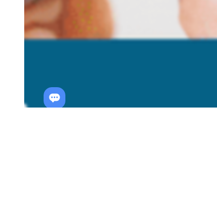
¿Por q
Turqu