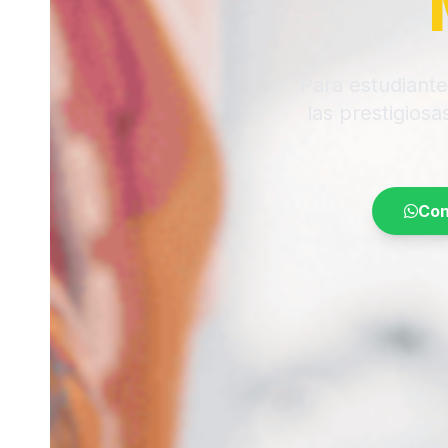
Para estudiant
las prestigios
Con