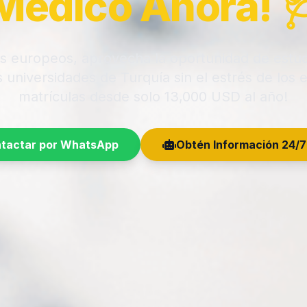
Médico Ahora! 
es europeos, aprovecha la oportunidad de estud
as universidades de Turquía sin el estrés de los
matrículas desde solo 13,000 USD al año!
tactar por WhatsApp
Obtén Información 24/7