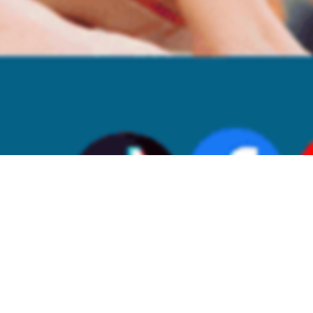
ué Estudiar Medicina en T
ía te espera en la educación sanitaria con diplomas recon