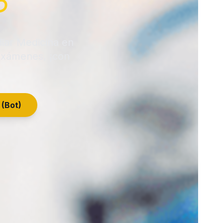

iar Medicina en
 exámenes, ¡con
 (Bot)