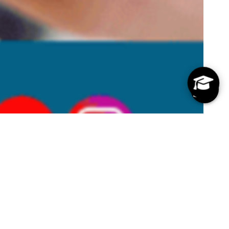
urquía?
ocidos