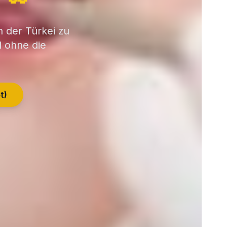
 der Türkei zu
d ohne die
t)