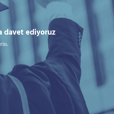
a davet ediyoruz
rin.