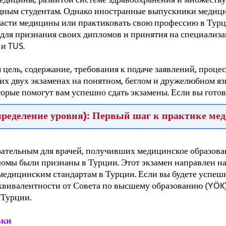
медицины, развитой системе здравоохранения и множеству
дным студентам. Однако иностранные выпускники медиц
ласти медицины или практиковать свою профессию в Тур
 для признания своих дипломов и принятия на специализа
 и TUS.
 цель, содержание, требования к подаче заявлений, процес
их двух экзаменах на понятном, беглом и дружелюбном я
орые помогут вам успешно сдать экзамены. Если вы готов
определение уровня): Первый шаг к практике м
зательным для врачей, получивших медицинское образова
омы были признаны в Турции. Этот экзамен направлен на
медицинским стандартам в Турции. Если вы будете успешн
квивалентности от Совета по высшему образованию (YÖK)
 Турции.
вки