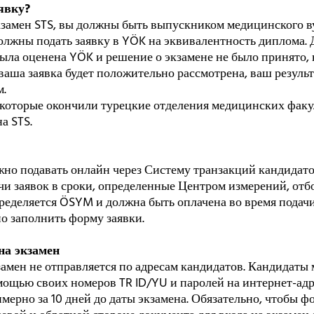
аявку?
кзамен STS, вы должны быть выпускником медицинского ву
олжны подать заявку в YÖK на эквивалентность диплома. 
ыла оценена YÖK и решение о экзамене не было принято, 
ваша заявка будет положительно рассмотрена, ваш результ
м.
которые окончили турецкие отделения медицинских факул
а STS.
ожно подавать онлайн через Систему транзакций кандидат
чи заявок в сроки, определенные Центром измерений, отб
пределяется ÖSYM и должна быть оплачена во время подач
о заполнить форму заявки.
 на экзамен
замен не отправляется по адресам кандидатов. Кандидаты
омощью своих номеров TR ID/YU и паролей на интернет-а
римерно за 10 дней до даты экзамена. Обязательно, чтобы 