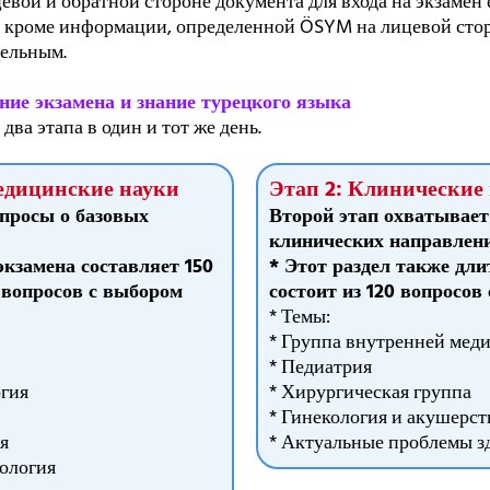
цевой и обратной стороне документа для входа на экзамен 
д., кроме информации, определенной ÖSYM на лицевой сто
тельным.
ние экзамена и знание турецкого языка
два этапа в один и тот же день.
едицинские науки
Этап 2: Клинические
опросы о базовых
Второй этап охватывает
клинических направлен
кзамена составляет 150
* Этот раздел также дли
0 вопросов с выбором
состоит из 120 вопросов
* Темы:
* Группа внутренней мед
* Педиатрия
огия
* Хирургическая группа
* Гинекология и акушерст
я
* Актуальные проблемы з
ология