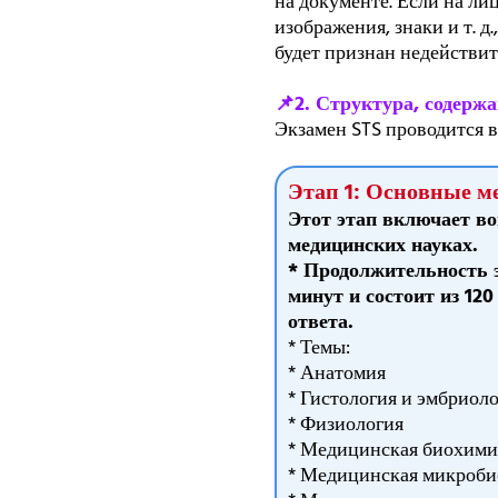
на документе. Если на ли
изображения, знаки и т. 
будет признан недействи
📌2. Структура, содержа
Экзамен STS проводится в 
Этап 1: Основные м
Этот этап включает в
медицинских науках.
* Продолжительность э
минут и состоит из 12
ответа.
* Темы:
* Анатомия
* Гистология и эмбриол
* Физиология
* Медицинская биохими
* Медицинская микроби