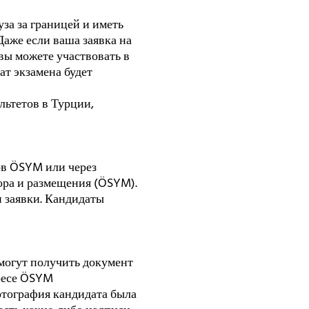
за за границей и иметь
Даже если ваша заявка на
вы можете участвовать в
ат экзамена будет
ьтетов в Турции,
ов ÖSYM или через
ора и размещения (ÖSYM).
и заявки. Кандидаты
 могут получить документ
дресе ÖSYM
фотография кандидата была