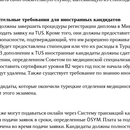
ительные требования для иностранных кандидатов
должны завершить процедуры регистрации диплома в Ми
одать заявку на TUS. Кроме того, они должны предоставит
зопасности, подтверждающий, что им разрешено проживат
удет предоставлена стипендия или что их расходы в Тур
 В дополнение к TUS иностранные кандидаты должны сдать
дении, определенном Советом по медицинской специализа
ставить сертификат уровня B2 через год после начала об
дут удалены. Также существует требование по знанию ино
дидаты, которые окончили турецкие отделения медицинск
 этого экзамена.
акже могут подаваться онлайн через Систему транзакций 
 подачи заявок в сроки, определенные ÖSYM. Плата за под
чена во время подачи заявки. Кандидаты должны полност