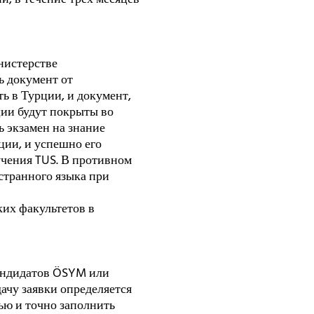
нистерстве
ь документ от
ь в Турции, и документ,
ции будут покрыты во
 экзамен на знание
ции, и успешно его
учения TUS. В противном
странного языка при
их факультетов в
кандидатов ÖSYM или
ачу заявки определяется
ью и точно заполнить