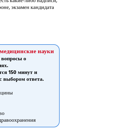
есть какие-либо надписи,
роне, экзамен кандидата
 медицинские науки
 вопросы о
иях.
тся 150 минут и
 с выбором ответа.
ицины
во
дравоохранения