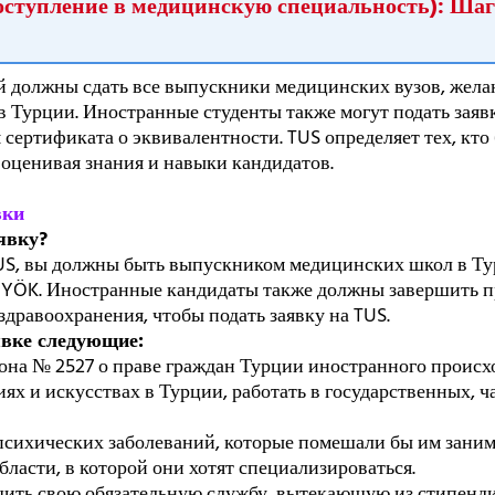
поступление в медицинскую специальность): Шаг
рый должны сдать все выпускники медицинских вузов, жел
в Турции. Иностранные студенты также могут подать заяв
 сертификата о эквивалентности. TUS определяет тех, кто 
 оценивая знания и навыки кандидатов.
вки
аявку?
TUS, вы должны быть выпускником медицинских школ в Тур
 YÖK. Иностранные кандидаты также должны завершить 
дравоохранения, чтобы подать заявку на TUS.
явке следующие:
кона № 2527 о праве граждан Турции иностранного проис
иях и искусствах в Турции, работать в государственных, 
 психических заболеваний, которые помешали бы им заним
бласти, в которой они хотят специализироваться.
шить свою обязательную службу, вытекающую из стипендии