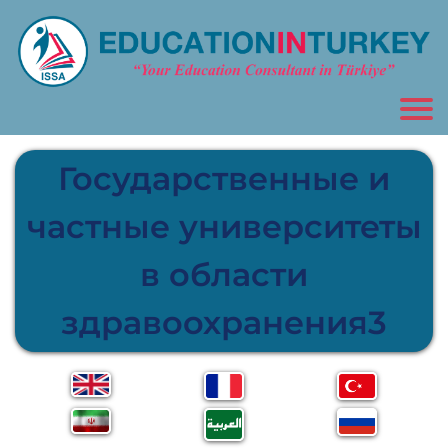
Государственные и
частные университеты
в области
здравоохранения3