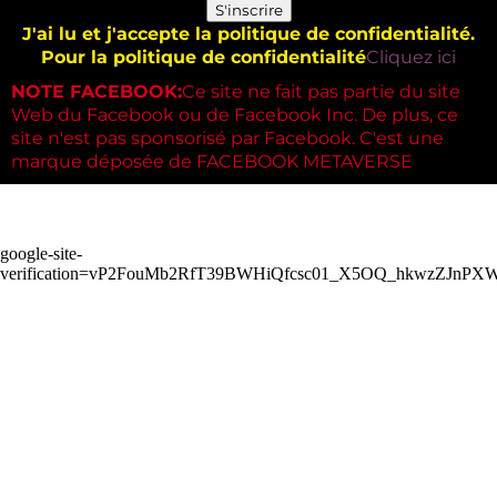
S'inscrire
J'ai lu et j'accepte la politique de confidentialité.
Pour la politique de confidentialité
Cliquez ici
NOTE FACEBOOK:
Ce site ne fait pas partie du site
Web du Facebook ou de Facebook Inc. De plus, ce
site n'est pas sponsorisé par Facebook. C'est une
marque déposée de FACEBOOK METAVERSE
google-site-
verification=vP2FouMb2RfT39BWHiQfcsc01_X5OQ_hkwzZJnPX