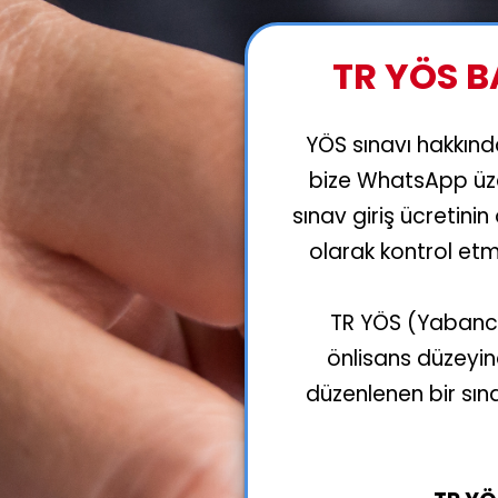
TR YÖS 
YÖS sınavı hakkında
bize WhatsApp üzer
sınav giriş ücretin
olarak kontrol et
TR YÖS (Yabancı 
önlisans düzeyin
düzenlenen bir sına