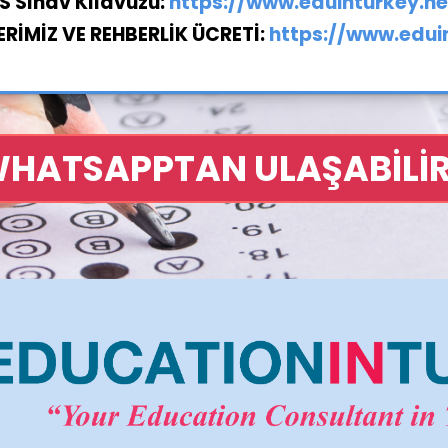
S Sınav Kılavuzu:
https://www.eduinturkey.ne
RİMİZ VE REHBERLİK ÜCRETİ:
https://www.edui
WHATSAPPTAN ULAŞABİLİR