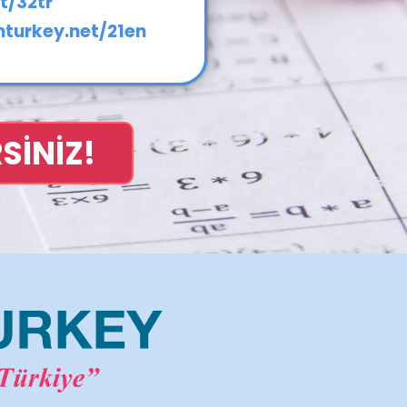
t/32tr
nturkey.net/21en
SİNİZ!