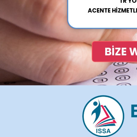
TR YÖ
ACENTE HİZMETLE
BİZE 