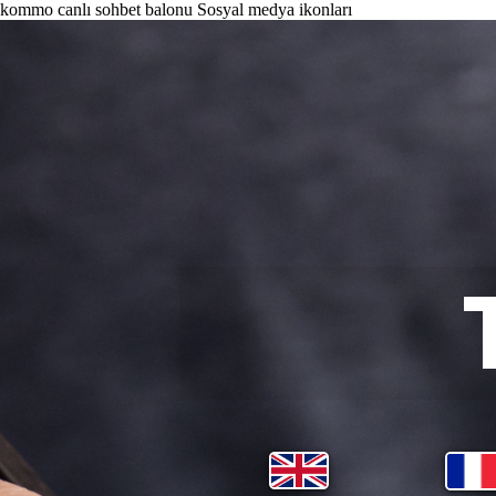
kommo canlı sohbet balonu
Sosyal medya ikonları