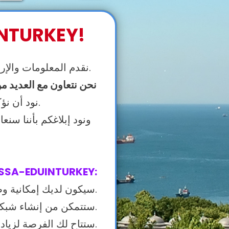
شكرًا لك على طلبك للع
بصفتنا ISSA-EDUINTURKEY، نقدم المعلومات والإرشادات للطلاب الدوليين حول الجامعات التركية.
نحن نتعاون مع العديد من
الخاص بكم وقمنا بتقييمه.
نود أن نؤك
ونود إبلاغكم بأننا س
من خلال التعاون مع SSA-EDUINTURKEY
✔️سيكون لديك إمكانية وصول واسعة النطاق إلى سوق الطلاب الدولي.
✔️ستتمكن من إنشاء شبكة قوية ومتينة مع الجامعات الخاصة التركية.
✔️ستتاح لك الفرصة لزيادة سمعتك وظهورك في قطاع التعليم والاستشارات.