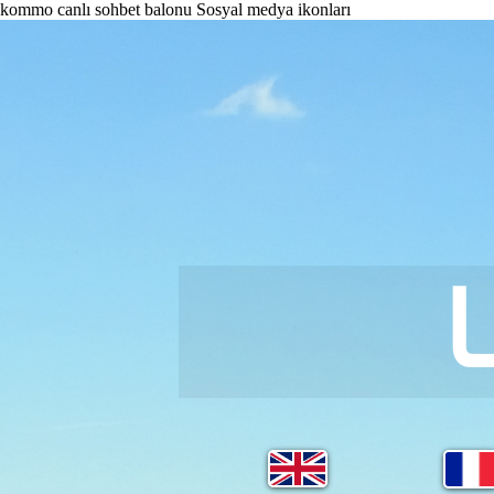
kommo canlı sohbet balonu
Sosyal medya ikonları