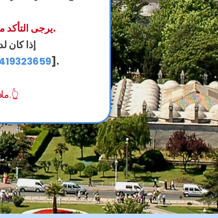
يرجى التأكد من مراجعة نص العقد في الملف المرفق المرسل إلى بريدك الإلكتروني.
إذا كان ل
419323659
].
ملاحظة: للاطلاع على هذا النص بلغات أخرى، يرجى اختيار اللغة.👆