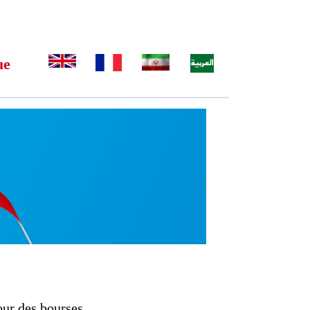
ue
our des bourses.