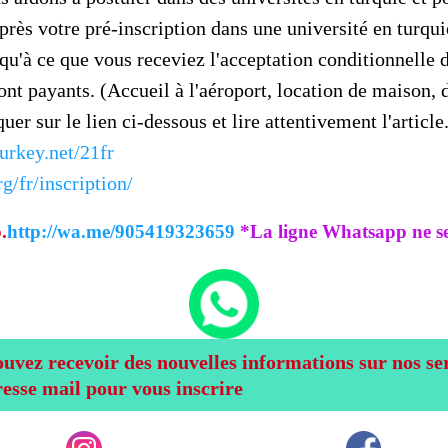
rès votre pré-inscription dans une université en turqui
squ'à ce que vous receviez l'acceptation conditionnelle 
sont payants. (Accueil à l'aéroport, location de maison, 
uer sur le lien ci-dessous et lire attentivement l'article
urkey.net/21fr
g/fr/inscription/
.
http://wa.me/905419323659
*La ligne Whatsapp ne se
uvez recevoir des nouvelles informations sur nos serv
sse mail pour vous inscrire