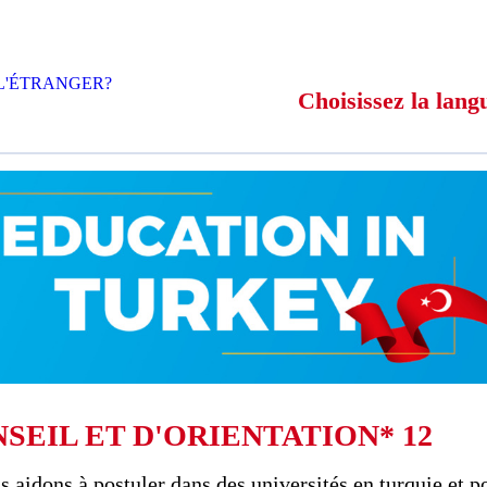
L'ÉTRANGER?
Choisissez la lang
SEIL ET D'ORIENTATION* 12
 aidons à postuler dans des universités en turquie et p