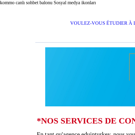
kommo canlı sohbet balonu
Sosyal medya ikonları
VOULEZ-VOUS ÉTUDIER À 
*NOS SERVICES DE CON
En tant qu'agence eduinturkey, nous vous