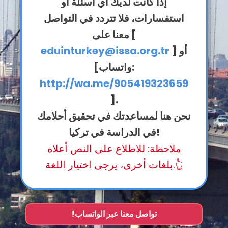
إذا كانت لديك أي أسئلة أو
استفسارات، فلا تتردد في التواصل
معنا على [
] أو
eduinturkey@issa.org.tr
[واتساب:
http://wa.me/905419323659
].
نحن هنا لمساعدتك في تحقيق أحلامك
في الدراسة في تركيا!
ملاحظة: للاطلاع على النص أعلاه
بلغات أخرى، يرجى اختيار اللغة.👆
!تواصل معنا عبر الواتساب