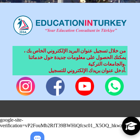
من خلال تسجيل عنوان البريد الإلكتروني الخاص بك ،
يمكنك الحصول على معلومات جديدة حول خدماتنا
والجامعات التركية.
أدخل عنوان بريدك الإلكتروني للتسجيل.
google-site-
verification=vP2FouMb2RfT39BWHiQfcsc01_X5OQ_hkwzZJnPX